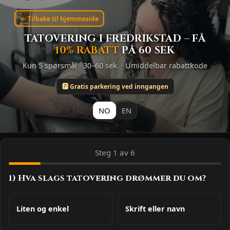
← Tilbake til hjemmeside
TATOVERING I FREDRIKSTAD – FÅ
10% RABATT
PÅ 60 SEK
Kun 5 spørsmål · 30–60 sek. · Umiddelbar rabattkode
🅿️ Gratis parkering ved inngangen
NO
EN
Steg 1 av 6
1) Hva slags tatovering drømmer du om?
Liten og enkel
Skrift eller navn