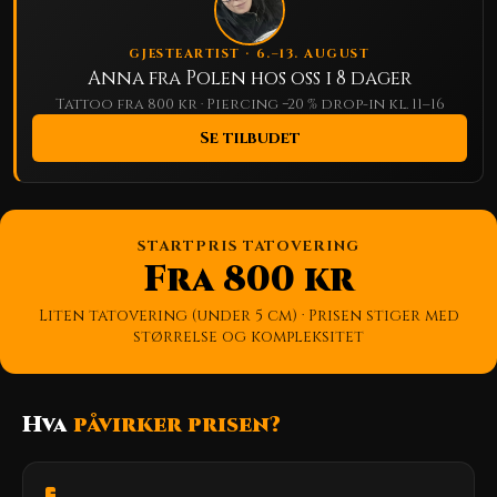
GJESTEARTIST · 6.–13. AUGUST
Anna fra Polen hos oss i 8 dager
Tattoo fra 800 kr · Piercing −20 % drop-in kl. 11–16
Se tilbudet
STARTPRIS TATOVERING
Fra 800 kr
Liten tatovering (under 5 cm) · Prisen stiger med
størrelse og kompleksitet
Hva
påvirker prisen?