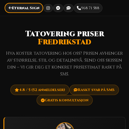
Eternal Sign
968 71 588
Tatovering priser
Fredrikstad
Hva koster tatovering hos oss? Prisen avhenger
av størrelse, stil og detaljnivå. Send oss skissen
din – vi gir deg et konkret prisestimat raskt på
SMS.
4.8 / 5 (52 anmeldelser)
Raskt svar på SMS
Gratis konsultasjon