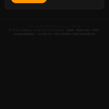
TATTOO SHCHERBYNA | Org.nr. 935 209 528
© 2026 Eternal Sign Tattoo Studio ·
Hjem
·
Piercing
·
PMU
·
Laserfjerning
·
Cover-up
·
Tatovering nær Sarpsborg