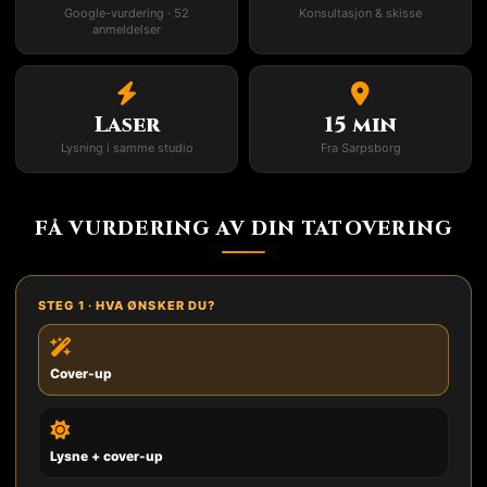
Google-vurdering · 52
Konsultasjon & skisse
anmeldelser
Laser
15 min
Lysning i samme studio
Fra Sarpsborg
FÅ VURDERING AV DIN TATOVERING
STEG 1 · HVA ØNSKER DU?
Cover-up
Lysne + cover-up