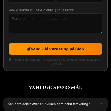
HVA ØNSKER DU DEG OVER? (VALGFRITT)
Send – få vurdering på SMS
Ingen telefonsamtale – vi svarer på SMS. Send gjerne bilde på MMS
etterpå.
VANLIGE SPØRSMÅL
Kan dere dekke over en hvilken som helst tatovering?