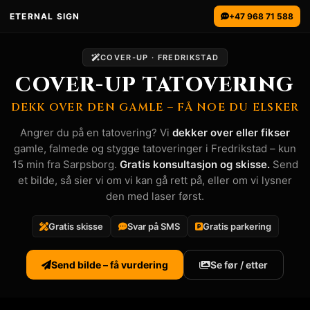
ETERNAL SIGN
+47 968 71 588
COVER-UP · FREDRIKSTAD
COVER-UP TATOVERING
DEKK OVER DEN GAMLE – FÅ NOE DU ELSKER
Angrer du på en tatovering? Vi
dekker over eller fikser
gamle, falmede og stygge tatoveringer i Fredrikstad – kun
15 min fra Sarpsborg.
Gratis konsultasjon og skisse.
Send
et bilde, så sier vi om vi kan gå rett på, eller om vi lysner
den med laser først.
Gratis skisse
Svar på SMS
Gratis parkering
Send bilde – få vurdering
Se før / etter
Cover-up tatovering i Fredrikstad og nær Sarpsborg. Dek