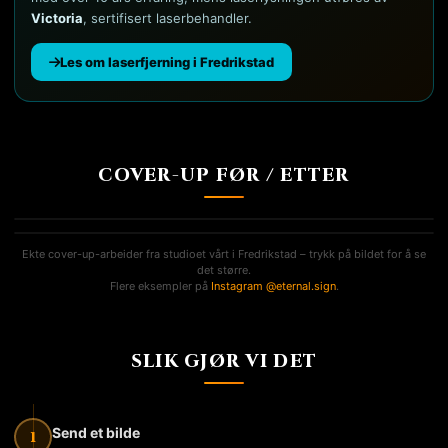
Victoria
, sertifisert laserbehandler.
Les om laserfjerning i Fredrikstad
COVER-UP FØR / ETTER
COVER-UP HÅND · FØR / ETTER
COVER-UP SKULDER · FØR / ETTER
Ekte cover-up-arbeider fra studioet vårt i Fredrikstad – trykk på bildet for å se
det større.
Flere eksempler på
Instagram @eternal.sign
.
SLIK GJØR VI DET
Send et bilde
1