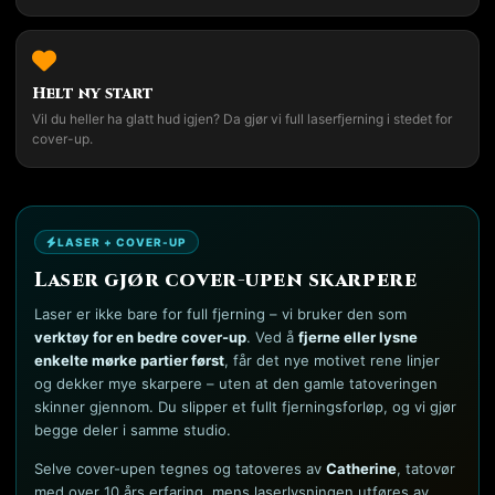
Helt ny start
Vil du heller ha glatt hud igjen? Da gjør vi full laserfjerning i stedet for
cover-up.
LASER + COVER-UP
Laser gjør cover-upen skarpere
Laser er ikke bare for full fjerning – vi bruker den som
verktøy for en bedre cover-up
. Ved å
fjerne eller lysne
enkelte mørke partier først
, får det nye motivet rene linjer
og dekker mye skarpere – uten at den gamle tatoveringen
skinner gjennom. Du slipper et fullt fjerningsforløp, og vi gjør
begge deler i samme studio.
Selve cover-upen tegnes og tatoveres av
Catherine
, tatovør
med over 10 års erfaring, mens laserlysningen utføres av