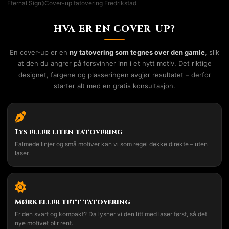
Eternal Sign
Cover-up tatovering Fredrikstad
HVA ER EN COVER-UP?
En cover-up er en
ny tatovering som tegnes over den gamle
, slik
at den du angrer på forsvinner inn i et nytt motiv. Det riktige
designet, fargene og plasseringen avgjør resultatet – derfor
starter alt med en gratis konsultasjon.
Lys eller liten tatovering
Falmede linjer og små motiver kan vi som regel dekke direkte – uten
laser.
Mørk eller tett tatovering
Er den svart og kompakt? Da lysner vi den litt med laser først, så det
nye motivet blir rent.