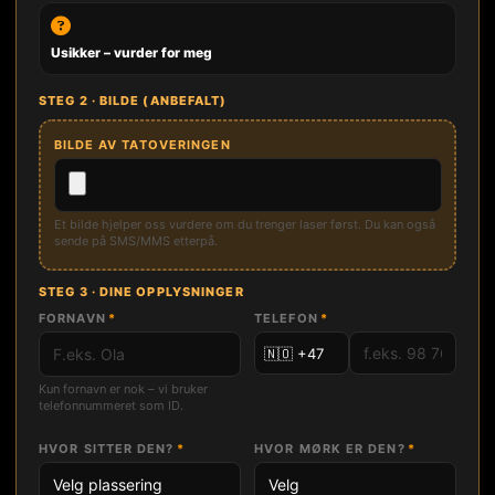
Usikker – vurder for meg
STEG 2 · BILDE (ANBEFALT)
BILDE AV TATOVERINGEN
Et bilde hjelper oss vurdere om du trenger laser først. Du kan også
sende på SMS/MMS etterpå.
STEG 3 · DINE OPPLYSNINGER
FORNAVN
*
TELEFON
*
Kun fornavn er nok – vi bruker
telefonnummeret som ID.
HVOR SITTER DEN?
*
HVOR MØRK ER DEN?
*