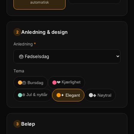
automatisk
Anledning & design
2
Anledning
*
Tema
❤️ Kjærlighet
🎂 Bursdag
❄️ Jul & nyttår
✦ Elegant
◆ Nøytral
Beløp
3